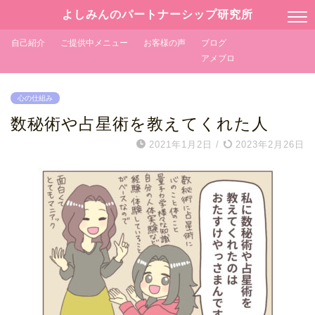
よしみんのパートナーシップ研究所
自己紹介
ご提供中メニュー
お客様の声
ブログ
アメブロ
心の仕組み
数秘術や占星術を教えてくれた人
2021年1月2日
/
2023年2月26日