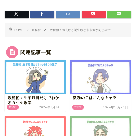
HOME
数秘術
数秘術：過去数と誕生数と未来数が同じ場合
関連記事一覧
数秘術：生年月日だけでわか
数秘の７はこんなキャラ
る３つの数字
2024年7月24日
2024年10月29日
数秘術
数秘術