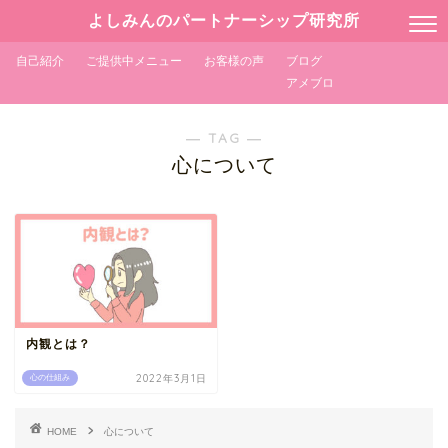
よしみんのパートナーシップ研究所
自己紹介
ご提供中メニュー
お客様の声
ブログ
アメブロ
― TAG ―
心について
内観とは？
2022年3月1日
心の仕組み
HOME
心について