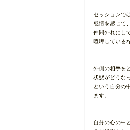
セッションで
感情を感じて
仲間外れにし
喧嘩している
外側の相手を
状態がどうな
という自分の
ます。
自分の心の中